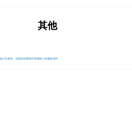
其他
驗分享會後，須隨差旅費報告單檢附
心得書面資料