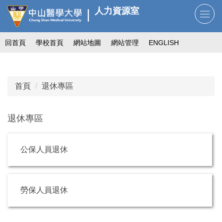
跳
人力資源室
到
主
回首頁
學校首頁
網站地圖
網站管理
ENGLISH
要
內
容
區
首頁
退休專區
退休專區
公保人員退休
勞保人員退休