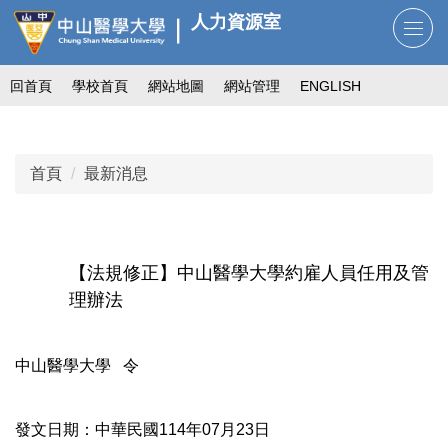
跳
人力資源室
到
主
回首頁
學校首頁
網站地圖
網站管理
ENGLISH
要
內
容
區
首頁
最新消息
【法規修正】中山醫學大學約雇人員任用及管
理辦法
中山醫學大學 令
發文日期：中華民國114年07月23日