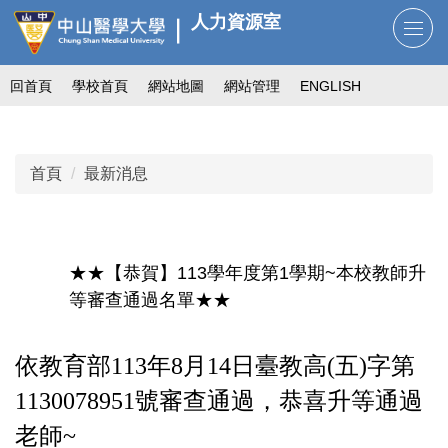
跳
人力資源室
到
主
回首頁
學校首頁
網站地圖
網站管理
ENGLISH
要
內
容
區
首頁
最新消息
★★【恭賀】113學年度第1學期~本校教師升
等審查通過名單★★
依教育部113年8月14日臺教高(五)字第
1130078951號審查通過，恭喜升等通過
老師~