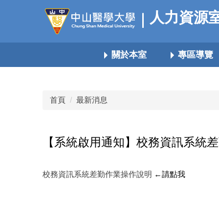
跳
人力資源
到
主
要
關於本室
專區導覽
內
容
區
首頁
最新消息
【系統啟用通知】校務資訊系統差
校務資訊系統差勤作業操作說明
←請點我