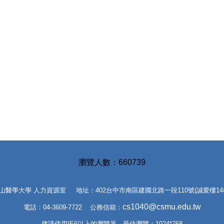
6
6
0
7
3
9
山醫學大學 人力資源室 地址：402台中市南區建國北路一段110號(誠愛樓14
cs1040@csmu.edu.tw
電話：04-3609-7722 公務信箱：
建議使用IE6以上的瀏覽器，最佳瀏覽：1024*768