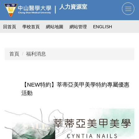
跳
人力資源室
到
主
回首頁
學校首頁
網站地圖
網站管理
ENGLISH
要
內
容
區
首頁
福利消息
【NEW特約】莘蒂亞美甲美學特約專屬優惠
活動