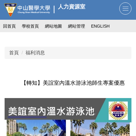
跳
人力資源室
到
主
回首頁
學校首頁
網站地圖
網站管理
ENGLISH
要
內
容
區
首頁
福利消息
【轉知】美誼室內溫水游泳池師生專案優惠