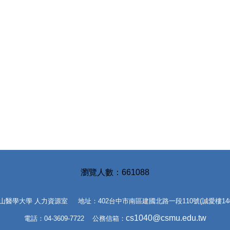
6
6
1
0
8
8
山醫學大學 人力資源室 地址：402台中市南區建國北路一段110號(誠愛樓14
cs1040@csmu.edu.tw
電話：04-3609-7722 公務信箱：