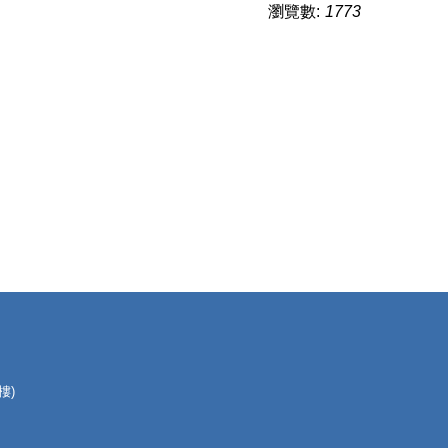
瀏覽數:
1773
樓)