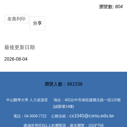
瀏覽數:
804
友善列印
分享
最後更新日期
2026-08-04
6
6
1
5
3
8
中山醫學大學 人力資源室 地址：402台中市南區建國北路一段110號
(誠愛樓14樓)
cs1040@csmu.edu.tw
電話：04-3609-7722 公務信箱：
建議使用IE6以上的瀏覽器，最佳瀏覽：1024*768