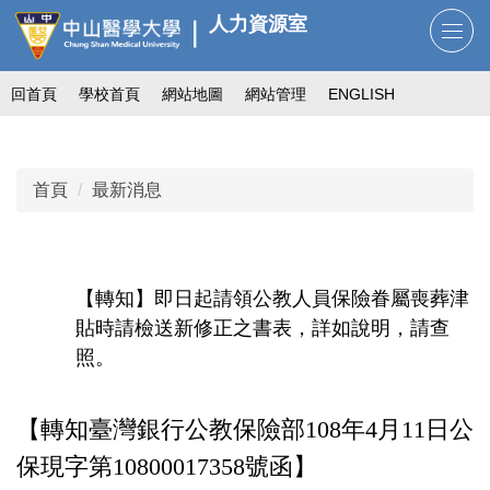
跳
人力資源室
到
主
回首頁
學校首頁
網站地圖
網站管理
ENGLISH
要
內
容
區
首頁
最新消息
【轉知】即日起請領公教人員保險眷屬喪葬津
貼時請檢送新修正之書表，詳如說明，請查
照。
【轉知臺灣銀行公教保險部
108年4月11日
公
保現字第10800017358號
函】