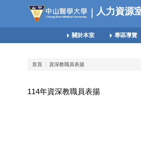
跳
人力資源
到
主
要
關於本室
專區導覽
內
容
區
首頁
資深教職員表揚
114年資深教職員表揚