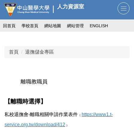
跳
人力資源室
到
主
回首頁
學校首頁
網站地圖
網站管理
ENGLISH
要
內
容
區
首頁
退撫儲金專區
離職教職員
【離職時選擇】
私校退撫會-離職相關申請作業表件
https://www1.t-
（
service.org.tw/download/412
）