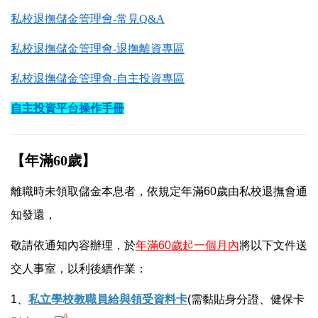
私校退撫儲金管理會
-
常見
Q&A
私校退撫儲金管理會
-
退撫離資專區
私校退撫儲金管理會
-
自主投資專區
自主投資平台操作手冊
【年滿60歲】
離職時未領取儲金本息者，依規定年滿60歲由私校退撫會通
知發還，
敬請依通知內容辦理，於
年滿60歲起一個月內
將以下文件送
交人事室，以利後續作業：
1、
私立學校教職員給與領受資料卡
(需黏貼身分證、健保卡