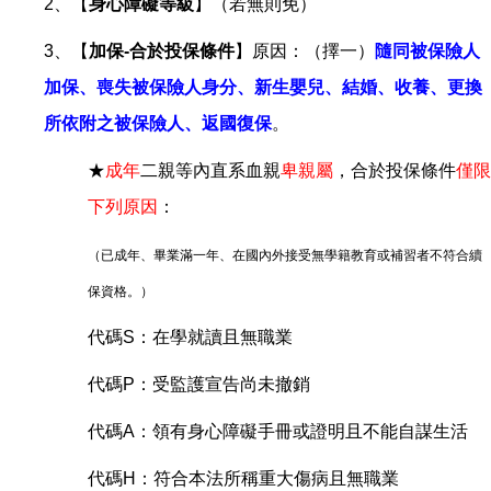
2、【
身心障礙等級
】
（
若無則免
）
3、【
加保-合於投保條件
】原因：（擇一）
隨同被保險人
加保、喪失被保險人身分、新生嬰兒、結婚、收養、更換
所依附之被保險人、返國復保
。
★
成年
二親等內直系血親
卑親屬
，合於投保條件
僅限
下列原因
：
（已成年、畢業滿一年、在國內外接受無學籍教育或補習者不符合續
保資格。）
代碼S：在學就讀且無職業
代碼P：受監護宣告尚未撤銷
代碼A：領有身心障礙手冊或證明且不能自謀生活
代碼H：符合本法所稱重大傷病且無職業