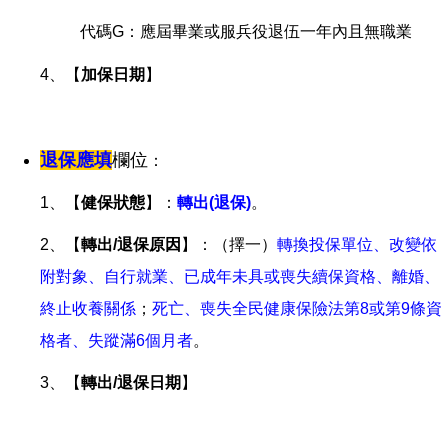
代碼G：應屆畢業或服兵役退伍一年內且無職業
4、【
加保日期
】
退保應填
欄位
：
1、
【
健保狀態
】
：
轉出(退保)
。
2、【
轉出/退保原因
】
：
（擇一）
轉換投保單位
、改變依
附對象
、自行就業
、已成年未具或喪失續保資格
、離婚
、
終止收養關係
；
死亡
、喪失全民健康保險法第8或第9條資
格者
、
失蹤滿6個月者
。
3、【
轉出/退保日期
】