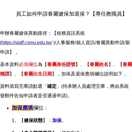
員工如何申請眷屬健保加退保？【專任教職員】
申辦眷屬健保異動路徑：【校務資訊系統
(
https://staff.csmu.edu.tw/
)/
人事服務/個人資訊/眷屬異動申請/新
申請】，
基本資料
必填欄位
為
【
眷屬身份證號
】
、
【
眷屬姓名
】
、
【
眷屬
稱謂
】
、
【
眷屬出生日期
】，加保及退保應填欄位說明如下
，
資料填寫完畢請點選「
確定
」(待承辦人員處理完畢，將由系統
發郵件告知申請者是否通過申請)。
加保應填
欄位
：
1、【
健保狀態
】
：
加保
。