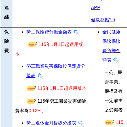
連
APP
結
健康存摺2.0
保
勞工保險費分擔金額表
全民健康
險
保險保險
115年1月1日起適用版
費
費負擔金
本
額表
勞工職業災害保險投保薪資分
─
公、民
級表
營事業、
115
年1月1日起適用版本
機構及有
一定雇主
115
年勞工職業災害保險
之受僱者
費率為
0.12%
。
115
勞工退休金月提繳分級表