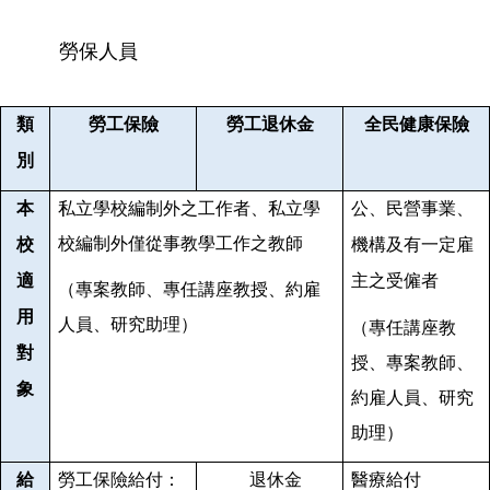
勞保人員
類
勞工保險
勞工退休金
全民健康保險
別
本
私立學校
編制外之工作者、
私立學
公、民營事業、
校編制外僅從事教學工作之教師
校
機構及有一定雇
適
主之受僱者
（
專案教師、
專任
講座教授、
約雇
用
人員、研究助理
）
（
專任
講座教
對
授、專案教師、
象
約雇人員、研究
助理
）
給
勞工保險給付：
退休金
醫療給付