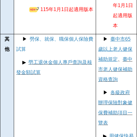
年1月1日
115年1月1日起適用版本
起適用版
本
其
▶
勞保、就保、職保個人保險費
▶
臺中市65
他
試算
歲以上老人健保
補助
規定
、
臺中
▶
勞工退休金個人專戶查詢及核
市老人健保補助
發金額試算
資格查詢
▶
各級政府
辦理保險對象健
保費補助項目一
覽表
▶
用健保快易