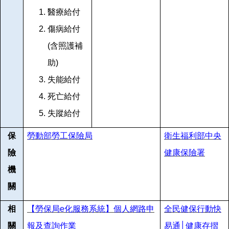
醫療給付
傷病給付
(含照護補
助)
失能給付
死亡給付
失蹤給付
保
勞動部勞工保險局
衛生福利部中央
險
健康保險署
機
關
相
【勞保局e
化服務系統】個人網路申
全民健保行動快
關
報及查詢作業
易通│健康存摺